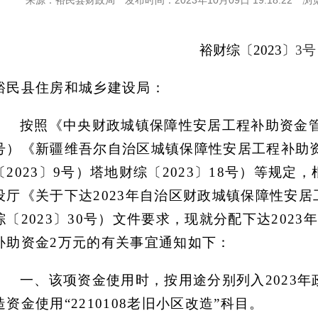
来源：裕民县财政局
发布时间：2023年10月09日 19:18:22
浏
裕财
综
〔
202
3
〕
3
号
裕民县住房和城乡建设局：
按照《中央财政城镇保障性安居工程补助资金
号
）
《新疆维吾尔自治区城镇保障性安居工程补助
〔
2023〕9号
）
塔地财综〔
2023〕18号
）
等规定，
设厅
《关于下达
2023年自治区财政城镇保障性安
综〔2023〕30号
）
文件要求，现就分配下达
202
补助资金2万元的有关事宜通知如下：
一、
该项资金使用时，按用途分别列入
2023
造资金使用“2210108老旧小区改造”科目。