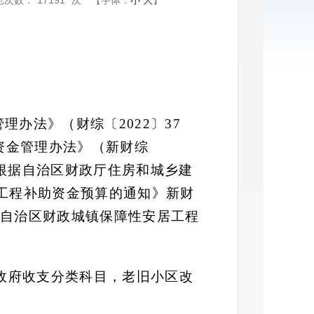
览次数：
17191
次
【字体：
小
大
】
管理办法》
（
财综〔
2022〕37
资金管理办法》
（
新财综
根据自治区财政厅
住房和城乡建
居工程补助资金预算的通知》新财
3年自治区财政城镇保障性安居工程
年政府收支分类科目，老旧小区改