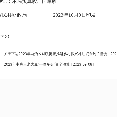
抄送：本局预算股、国库股
裕民县财政局
20
23
年
10
月
9
日
印发
印正文】
条：
关于下达2023年自治区财政衔接推进乡村振兴补助资金到位情况
[ 202
条：
2023年中央玉米大豆“一喷多促”资金预算
[ 2023-09-08 ]