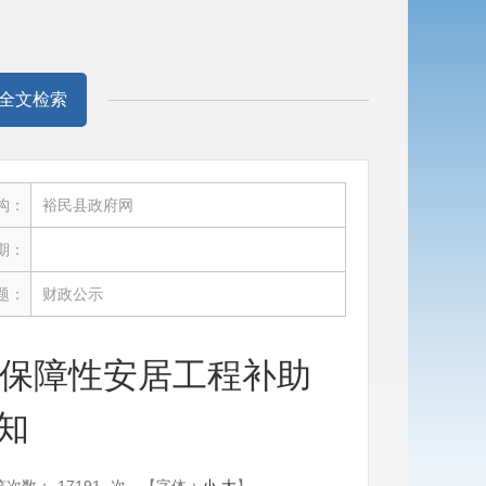
全文检索
构：
裕民县政府网
期：
题：
财政公示
镇保障性安居工程补助
知