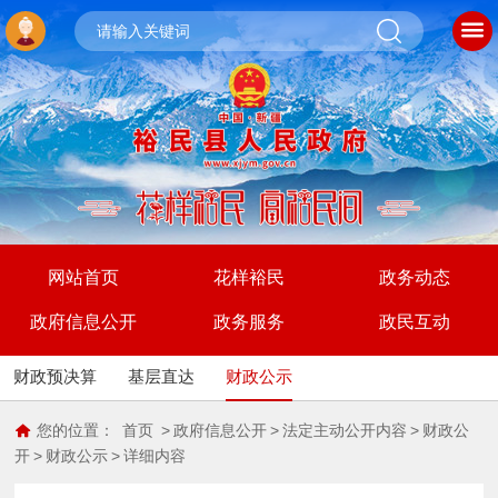
网站首页
花样裕民
政务动态
政府信息公开
政务服务
政民互动
财政预决算
基层直达
财政公示
您的位置：
首页
>
政府信息公开
>
法定主动公开内容
>
财政公
开
>
财政公示
>
详细内容