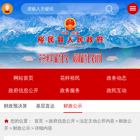
网站首页
花样裕民
政务动态
政府信息公开
政务服务
政民互动
财政预决算
基层直达
财政公示
您的位置：
首页
>
政府信息公开
>
法定主动公开内容
>
财政公
开
>
财政公示
>
详细内容