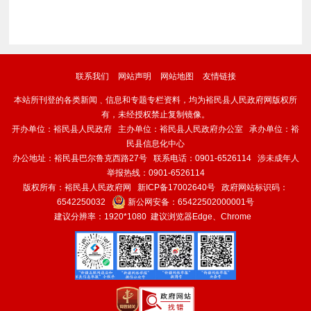
联系我们
网站声明
网站地图
友情链接
本站所刊登的各类新闻﹑信息和专题专栏资料，均为裕民县人民政府网版权所
有，未经授权禁止复制镜像。
开办单位：裕民县人民政府 主办单位：裕民县人民政府办公室 承办单位：裕
民县信息化中心
办公地址：裕民县巴尔鲁克西路27号 联系电话：0901-6526114 涉未成年人
举报热线：0901-6526114
版权所有：裕民县人民政府网
新ICP备17002640号
政府网站标识码：
6542250032
新公网安备：
65422502000001号
建议分辨率：1920*1080 建议浏览器Edge、Chrome