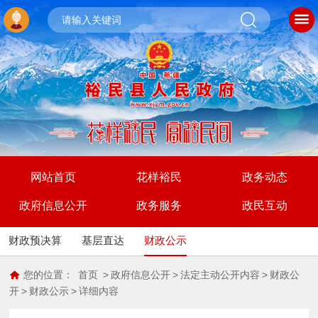
网站首页
花样裕民
政务动态
政府信息公开
政务服务
政民互动
财政预决算
基层直达
财政公示
您的位置：
首页
>
政府信息公开
>
法定主动公开内容
>
财政公
开
>
财政公示
>
详细内容