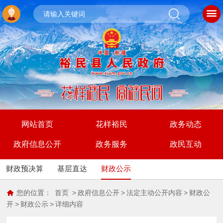
网站首页
花样裕民
政务动态
政府信息公开
政务服务
政民互动
财政预决算
基层直达
财政公示
您的位置：
首页
>
政府信息公开
>
法定主动公开内容
>
财政公
开
>
财政公示
>
详细内容