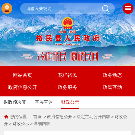
网站首页
花样裕民
政务动态
政府信息公开
政务服务
政民互动
财政预决算
基层直达
财政公示
您的位置：
首页
>
政府信息公开
>
法定主动公开内容
>
财政公
开
>
财政公示
>
详细内容