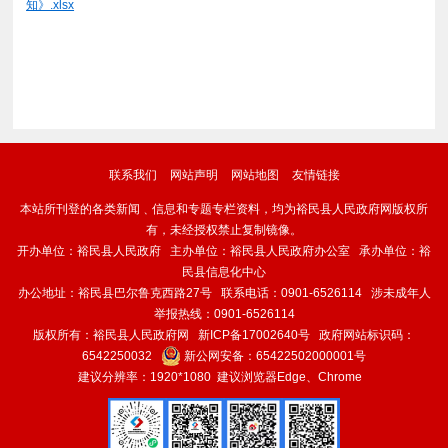
知》.xlsx
联系我们
网站声明
网站地图
友情链接
本站所刊登的各类新闻﹑信息和专题专栏资料，均为裕民县人民政府网版权所
有，未经授权禁止复制镜像。
开办单位：裕民县人民政府 主办单位：裕民县人民政府办公室 承办单位：裕
民县信息化中心
办公地址：裕民县巴尔鲁克西路27号 联系电话：0901-6526114 涉未成年人
举报热线：0901-6526114
版权所有：裕民县人民政府网
新ICP备17002640号
政府网站标识码：
6542250032
新公网安备：
65422502000001号
建议分辨率：1920*1080 建议浏览器Edge、Chrome