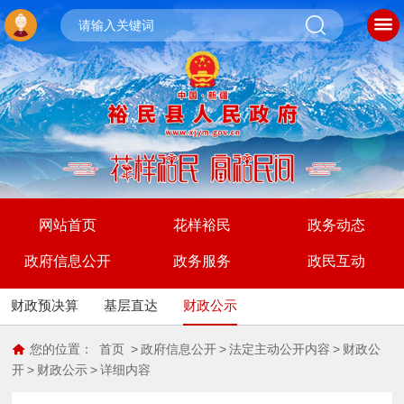
网站首页
花样裕民
政务动态
政府信息公开
政务服务
政民互动
财政预决算
基层直达
财政公示
您的位置：
首页
>
政府信息公开
>
法定主动公开内容
>
财政公
开
>
财政公示
>
详细内容