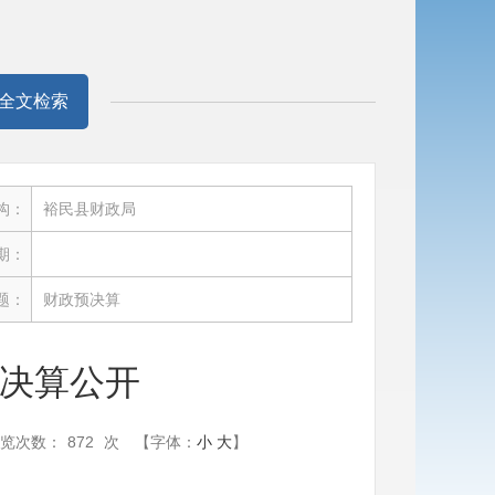
全文检索
构：
裕民县财政局
期：
题：
财政预决算
府决算公开
览次数：
872
次
【字体：
小
大
】