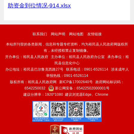
助资金到位情况-914.xlsx
联系我们
网站声明
网站地图
友情链接
本站所刊登的各类新闻﹑信息和专题专栏资料，均为裕民县人民政府网版权所
有，未经授权禁止复制镜像。
开办单位：裕民县人民政府 主办单位：裕民县人民政府办公室 承办单位：裕
民县信息化中心
办公地址：裕民县巴尔鲁克西路27号 联系电话：0901-6526114 涉未成年人
举报热线：0901-6526114
版权所有：裕民县人民政府网
新ICP备17002640号
政府网站标识码：
6542250032
新公网安备：
65422502000001号
建议分辨率：1920*1080 建议浏览器Edge、Chrome