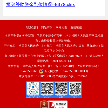
振兴补助资金到位情况--5978.xlsx
联系我们
网站声明
网站地图
友情链接
本站所刊登的各类新闻﹑信息和专题专栏资料，均为裕民县人民政府网版权所
有，未经授权禁止复制镜像。
开办单位：裕民县人民政府 主办单位：裕民县人民政府办公室 承办单位：裕
民县信息化中心
办公地址：裕民县巴尔鲁克西路27号 联系电话：0901-6526114 涉未成年人
举报热线：0901-6526114
版权所有：裕民县人民政府网
新ICP备17002640号
政府网站标识码：
6542250032
新公网安备：
65422502000001号
建议分辨率：1920*1080 建议浏览器Edge、Chrome