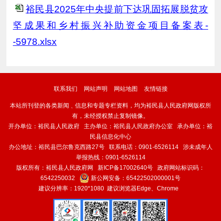
裕民县2025年中央提前下达巩固拓展脱贫攻
坚成果和乡村振兴补助资金项目备案表-
-5978.xlsx
联系我们
网站声明
网站地图
友情链接
本站所刊登的各类新闻﹑信息和专题专栏资料，均为裕民县人民政府网版权所
有，未经授权禁止复制镜像。
开办单位：裕民县人民政府 主办单位：裕民县人民政府办公室 承办单位：裕
民县信息化中心
办公地址：裕民县巴尔鲁克西路27号 联系电话：0901-6526114 涉未成年人
举报热线：0901-6526114
版权所有：裕民县人民政府网
新ICP备17002640号
政府网站标识码：
6542250032
新公网安备：
65422502000001号
建议分辨率：1920*1080 建议浏览器Edge、Chrome