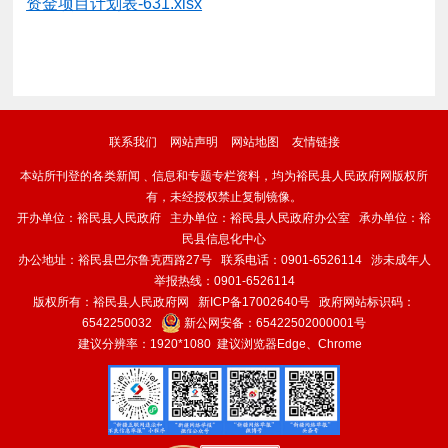
资金项目计划表-631.xlsx
联系我们
网站声明
网站地图
友情链接
本站所刊登的各类新闻﹑信息和专题专栏资料，均为裕民县人民政府网版权所
有，未经授权禁止复制镜像。
开办单位：裕民县人民政府 主办单位：裕民县人民政府办公室 承办单位：裕
民县信息化中心
办公地址：裕民县巴尔鲁克西路27号 联系电话：0901-6526114 涉未成年人
举报热线：0901-6526114
版权所有：裕民县人民政府网
新ICP备17002640号
政府网站标识码：
6542250032
新公网安备：
65422502000001号
建议分辨率：1920*1080 建议浏览器Edge、Chrome