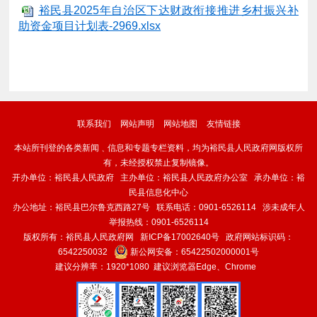
裕民县2025年自治区下达财政衔接推进乡村振兴补
助资金项目计划表-2969.xlsx
联系我们
网站声明
网站地图
友情链接
本站所刊登的各类新闻﹑信息和专题专栏资料，均为裕民县人民政府网版权所
有，未经授权禁止复制镜像。
开办单位：裕民县人民政府 主办单位：裕民县人民政府办公室 承办单位：裕
民县信息化中心
办公地址：裕民县巴尔鲁克西路27号 联系电话：0901-6526114 涉未成年人
举报热线：0901-6526114
版权所有：裕民县人民政府网
新ICP备17002640号
政府网站标识码：
6542250032
新公网安备：
65422502000001号
建议分辨率：1920*1080 建议浏览器Edge、Chrome