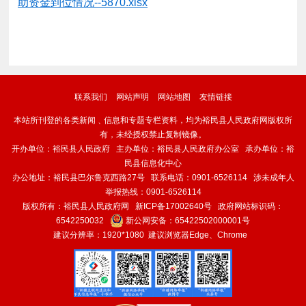
助资金到位情况--5870.xlsx
联系我们
网站声明
网站地图
友情链接
本站所刊登的各类新闻﹑信息和专题专栏资料，均为裕民县人民政府网版权所
有，未经授权禁止复制镜像。
开办单位：裕民县人民政府 主办单位：裕民县人民政府办公室 承办单位：裕
民县信息化中心
办公地址：裕民县巴尔鲁克西路27号 联系电话：0901-6526114 涉未成年人
举报热线：0901-6526114
版权所有：裕民县人民政府网
新ICP备17002640号
政府网站标识码：
6542250032
新公网安备：
65422502000001号
建议分辨率：1920*1080 建议浏览器Edge、Chrome