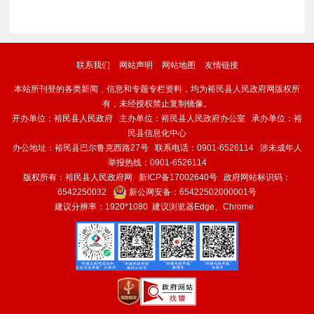
联系我们
网站声明
网站地图
友情链接
本站所刊登的各类新闻﹑信息和专题专栏资料，均为裕民县人民政府网版权所
有，未经授权禁止复制镜像。
开办单位：裕民县人民政府 主办单位：裕民县人民政府办公室 承办单位：裕
民县信息化中心
办公地址：裕民县巴尔鲁克西路27号 联系电话：0901-6526114 涉未成年人
举报热线：0901-6526114
版权所有：裕民县人民政府网
新ICP备17002640号
政府网站标识码：
6542250032
新公网安备：
65422502000001号
建议分辨率：1920*1080 建议浏览器Edge、Chrome