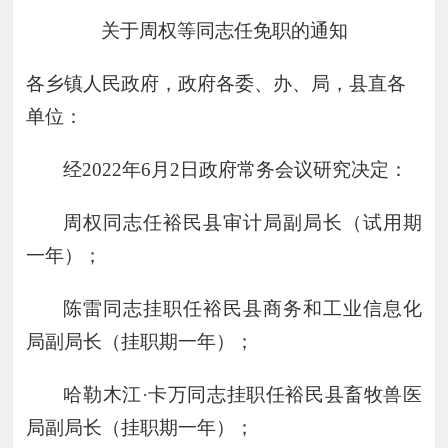
关于
周权等
同志任
免
职的通知
各乡镇
人民
政府，政府各委、办、局，县直各
单位：
经
202
2
年
6
月
2
日政府
常务
会议研究决定：
周权同志任裕民县审计局副局长（试用期
一年）；
陈雷同志挂职任裕民县商务和工业信息化
局副局长（挂职期一年）；
哈勒木江
·卡万同志挂职任裕民县畜牧兽医
局副局长（挂职期一年）；