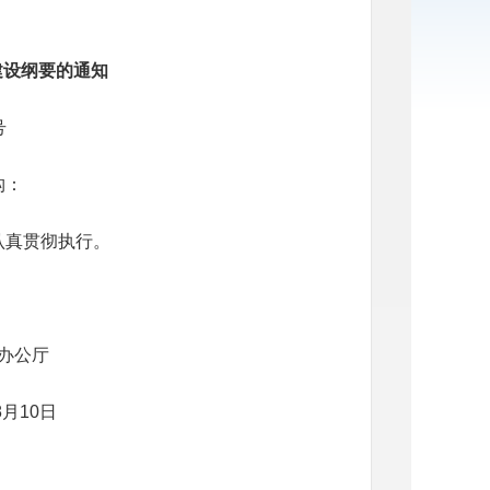
建设纲要的通知
号
构：
认真贯彻执行。
办公厅
8
月
10
日