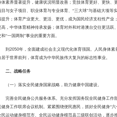
身体素养显著提升，健康状况明显改善；竞技体育更好、更快、
项目与女子项目、职业体育与专业体育、“三大球”与基础大项等
幅提升；体育产业更大、更活、更优，成为国民经济支柱性产业
提高，中华体育精神传承发扬；体育对外和对港澳台交往更活跃
交和“一国两制”事业的重要方面。
到
2050
年，全面建成社会主义现代化体育强国。人民身体素
力居于世界前列，体育成为中华民族伟大复兴的标志性事业。
二、战略任务
（一）落实全民健身国家战略，助力健康中国建设。
完善全民健身公共服务体系。充分发挥国务院全民健身工作
民健身工作联席会议机制。紧紧围绕便民惠民，抓好全民健身“六
全民运动健身模范市、全民运动健身模范县三级联创活动，逐步