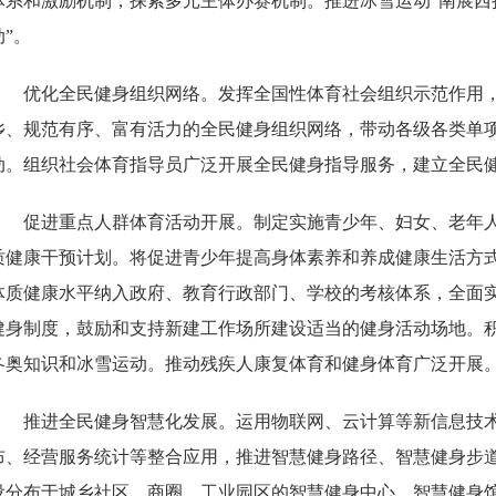
体系和激励机制，探索多元主体办赛机制。推进冰雪运动“南展西
动”。
优化全民健身组织网络。发挥全国性体育社会组织示范作用
乡、规范有序、富有活力的全民健身组织网络，带动各级各类单
动。组织社会体育指导员广泛开展全民健身指导服务，建立全民
促进重点人群体育活动开展。制定实施青少年、妇女、老年
质健康干预计划。将促进青少年提高身体素养和养成健康生活方
体质健康水平纳入政府、教育行政部门、学校的考核体系，全面
健身制度，鼓励和支持新建工作场所建设适当的健身活动场地。
冬奥知识和冰雪运动。推动残疾人康复体育和健身体育广泛开展
推进全民健身智慧化发展。运用物联网、云计算等新信息技
布、经营服务统计等整合应用，推进智慧健身路径、智慧健身步
设分布于城乡社区、商圈、工业园区的智慧健身中心、智慧健身