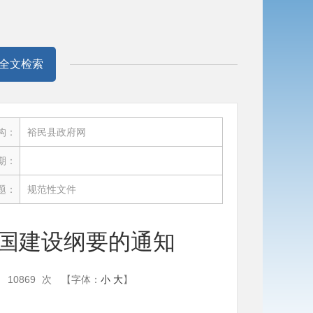
全文检索
构：
裕民县政府网
期：
题：
规范性文件
国建设纲要的通知
：
10869
次
【字体：
小
大
】