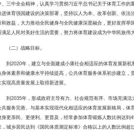
中、三中全会精神，认真学习贯彻习近平总书记关于体育工作的
推进体育强国建设的决策部署，坚持以人为本、改革创新、依法
量和效益，大力推动全民健身与全民健康深度融合，更好发挥举
断满足人民对美好生活的需要，努力将体育建设成为中华民族伟
（二）战略目标。
到
2020
年，建立与全面建成小康社会相适应的体育发展新机
族身体素养和健康水平持续提高，公共体育服务体系初步建立，
在实现高质量发展上取得新进展。
到
2035
年，形成政府主导有力、社会规范有序、市场充满活
公共服务完善、与基本实现现代化相适应的体育发展新格局，体
健身更亲民、更便利、更普及，经常参加体育锻炼人数比例达到
4
米，城乡居民达到《国民体质测定标准》合格以上的人数比例超