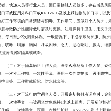
记者、快递人员等行业人员，因日常接触人员较多，存在感染风
用口罩或医用外科口罩或KN95/N95及以上颗粒物防护口罩，
做好工作环境的日常清洁与消毒。工作期间，应做好个人防护，
弄脏导致防护性能降低时需及时更换。注意保持手卫生，用洗手
液。每日至少2次测量体温。一般情况下，不必穿戴防护服、防
热、咳嗽、咽痛、胸闷、呼吸困难、乏力、恶心呕吐、腹泻、结
根据病情居家隔离或就医。
（二）对于隔离病区工作人员、医学观察场所工作人员、疑
服、一次性工作帽、一次性手套、医用一次性防护服、医用防护
或护目镜、工作鞋或胶靴、防水靴套等。
（三）对于流行病学调查人员，开展密切接触者调查时，穿
服、一次性手套，与被调查对象保持1米以上距离。开展疑似和
工作帽、一次性手套、医用一次性防护服、KN95/N95及以上