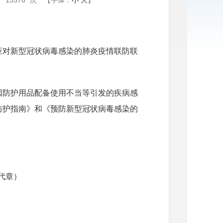
：
13576
次
【字体：
小
大
】
应对新型冠状病毒感染的肺炎疫情联防联
因防护用品配备使用不当等引发的疾病感
防护指南》和《预防新型冠状病毒感染的
代章）