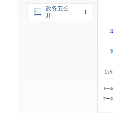
政务五公
开
法
【打
上一
下一