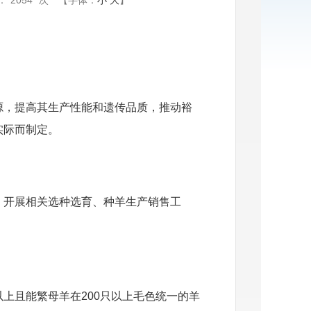
：
2054
次
【字体：
小
大
】
源，提高其生产性能和遗传品质，推动裕
实际而制定。
，开展相关选种选育、种羊生产销售工
上且能繁母羊在200只以上毛色统一的羊