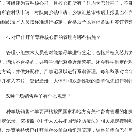
群，可组建为育种核心群，且核心群所有羊只均为巴什拜羊，不
向所在村队申请，村队向乡镇申请，乡镇汇总审核后上报县巴什
再组织技术人员按标准进行鉴定，合格后予以登记备案并签订养
4. 对巴什拜羊育种核心群的管理有哪些措施？
管理小组技术人员会对能繁母羊进行鉴定，合格后植入芯片
定，淘汰不合格的，并科学调配避免近亲繁殖。还会科学制定配
的方式，并做好配种、产羔记录以进行系谱管理。每年秋季对当
羊并植入芯片、登记造册，大体型和双羔性状的羔羊优先留作种
5.种羊场销售种羊有什么规定？
种羊场销售种羊要严格按照国家和地方有关种畜禽管理的相
测定记录。需按照《中华人民共和国动物防疫法》相关规定接种
康。培育的特级巴什拜羊种公羊单独组群管理，销售前需向巴什