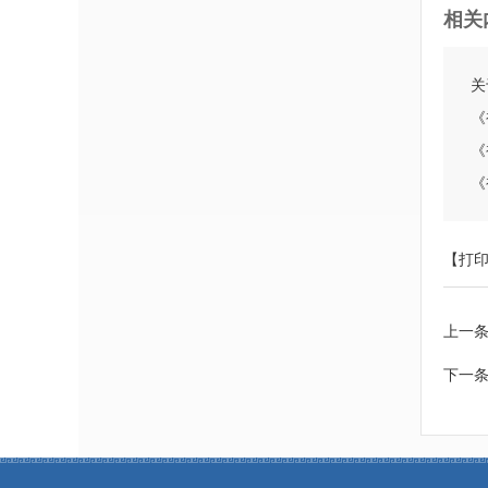
相关
关
《
《
《
【打
上一
下一