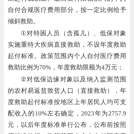
自付合规医疗费用部分，按一定比例给予
倾斜救助。
①
对特困人员（含孤儿）、低保对象
实施重特大疾病直接救助，不设年度救助
起付标准。政策范围内个人自付医疗费用
救助比例为
70%
，年度救助限额为
4
万元；
②
对低保边缘对象以及纳入监测范围
的农村易返贫致贫人口（直接救助），年
度救助起付标准按地区上年居民人均可支
配收入的
10%
左右确定，
2023
年为
2757.9
元，以后年度标准单行公布，公布前按照