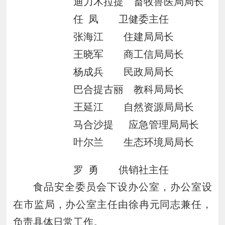
迪力木拉提
畜牧兽医局局长
任
凤
卫健委主任
张海江
住建局局长
王晓军
商工信局局长
杨成兵
民政局局长
巴合提古丽
教科局局长
王延江
自然资源局局长
马合沙提
应急管理局局长
叶尔兰
生态环境局局长
罗
勇
供销社主任
食品安全委员会
下设办公室，办公室设
在市监局，
办公室主任由徐冉元同志兼任，
负责具体日常工作。