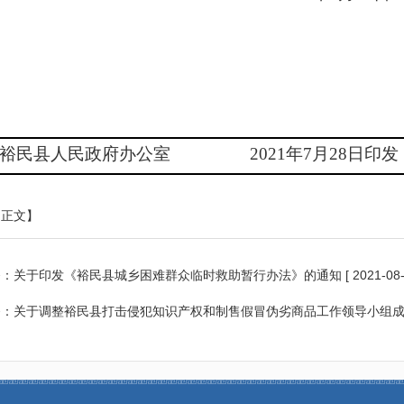
裕民县人民政府办公室
2021
年
7
月
28
日印
印正文】
条：
关于印发《裕民县城乡困难群众临时救助暂行办法》的通知
[ 2021-08-
条：
关于调整裕民县打击侵犯知识产权和制售假冒伪劣商品工作领导小组