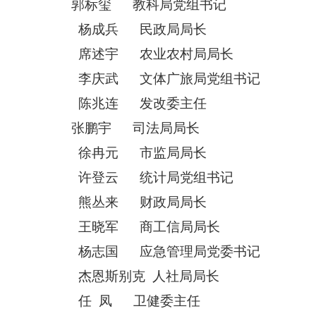
郭标玺
教科局党组书记
杨成兵
民政局局长
席述宇
农业农村局局长
李庆武
文体广旅局党组书记
陈兆连
发改委主任
张鹏宇
司法局局长
徐冉元
市监局局长
许登云
统计局党组书记
熊丛来
财政局局长
王晓军
商工信局局长
杨志国
应急管理局党委书记
杰恩斯别克
人社局局长
任
凤
卫健委主任