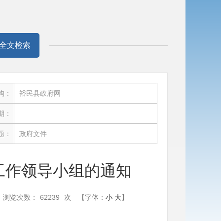
全文检索
构：
裕民县政府网
期：
题：
政府文件
工作领导小组的通知
浏览次数：
62239
次
【字体：
小
大
】