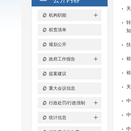
关
机构职能
转
权责清单
知
规划公开
扶
裕
政府工作报告
裕
提案建议
关
重大会议信息
中
行政处罚/行政强制
中
统计信息
中