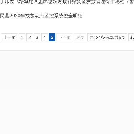
于印发《塔城地区惠民惠农财政补贴资金发放管理操作规程（暂
民县2020年扶贫动态监控系统资金明细
上一页
1
2
3
4
5
下一页
尾页
共124条信息/共5页